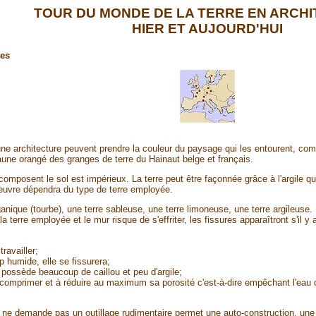
TOUR DU MONDE DE LA TERRE EN ARCHI
HIER ET AUJOURD'HUI
res
une architecture peuvent prendre la couleur du paysage qui les entourent, co
une orangé des granges de terre du Hainaut belge et français.
mposent le sol est impérieux. La terre peut être façonnée grâce à l'argile qui
n oeuvre dépendra du type de terre employée.
ganique (tourbe), une terre sableuse, une terre limoneuse, une terre argileuse.
 terre employée et le mur risque de s'effriter, les fissures apparaîtront s'il 
travailler;
op humide, elle se fissurera;
e possède beaucoup de caillou et peu d'argile;
r comprimer et à réduire au maximum sa porosité c'est-à-dire empêchant l'eau 
 ne demande pas un outillage rudimentaire permet une auto-construction, une 