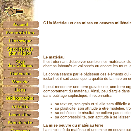
C Un Matériau et des mises en oeuvres millénai
Le matériau
Il est étonnant d'observer combien les matériaux d'
champs labourés et vallonnés ou encore les murs ja
La connaissance par le bâtisseur des éléments qui co
isolant et il sait aussi que la qualité de la mise e
Il peut rencontrer une terre graveleuse, une terre or
comportement du matériau. Ainsi, peu d'argile dans la
sans outillage sophistiqué, il reconnaîtra
sa texture, son grain et si elle sera difficile à 
sa plasticité, son attitude a être modelée, tr
sa cohésion, le résultat ne collera pas si ell
sa compressibilité, son aptitude à se laisse
La mise oeuvre du matériau terre
La simplicité du matériau et une mise en oeuvre qui