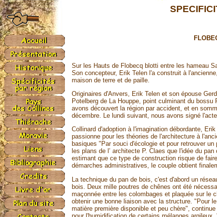
SPECIFIC
FLOBECQ
Sur les Hauts de Flobecq blotti entre les hameau Sa
Son concepteur, Erik Telen l'a construit à l'ancienn
maison de terre et de paille.
Originaires d'Anvers, Erik Telen et son épouse Gerd o
Potelberg de La Houppe, point culminant du bossu Pa
avons découvert la région par accident, et en somm
décembre. Le lundi suivant, nous avons signé l'acte 
Collinard d'adoption à l'imagination débordante, Erik
passionne pour les théories de l'architecture à l'an
basiques "Par souci d'écologie et pour retrouver un p
les plans de l’ architecte P. Claes que l'idée du pan
estimant que ce type de construction risque de fair
démarches administratives, le couple obtient finalem
La technique du pan de bois, c'est d'abord un rése
bois. Deux mille poutres de chênes ont été nécessair
maçonnée entre les colombages et plaquée sur le clayo
obtenir une bonne liaison avec la structure. "Pour l
matière première disponible et peu chère", continue E
pour l'humidification de certains mélanges argileux. "