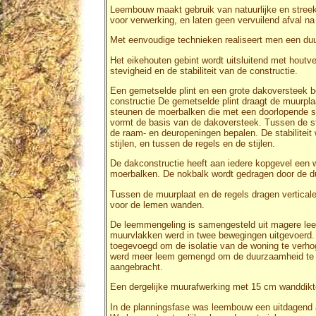
Leembouw maakt gebruik van natuurlijke en streek
voor verwerking, en laten geen vervuilend afval n
Met eenvoudige technieken realiseert men een du
Het eikehouten gebint wordt uitsluitend met houtve
stevigheid en de stabiliteit van de constructie.
Een gemetselde plint en een grote dakoversteek 
constructie De gemetselde plint draagt de muurplaa
steunen de moerbalken die met een doorlopende st
vormt de basis van de dakoversteek. Tussen de sti
de raam- en deuropeningen bepalen. De stabilitei
stijlen, en tussen de regels en de stijlen.
De dakconstructie heeft aan iedere kopgevel een w
moerbalken. De nokbalk wordt gedragen door de du
Tussen de muurplaat en de regels dragen verticale
voor de lemen wanden.
De leemmengeling is samengesteld uit magere leem
muurvlakken werd in twee bewegingen uitgevoerd. 
toegevoegd om de isolatie van de woning te verho
werd meer leem gemengd om de duurzaamheid te be
aangebracht.
Een dergelijke muurafwerking met 15 cm wanddikt
In de planningsfase was leembouw een uitdagend a