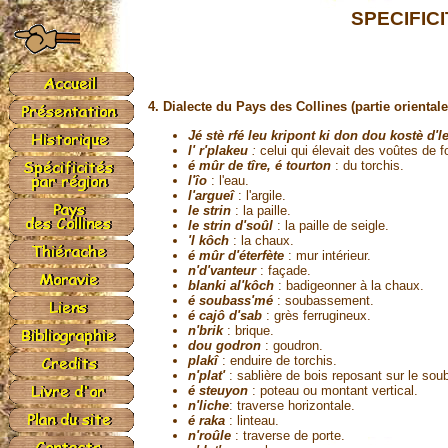
SPECIFIC
4. Dialecte du Pays des Collines (partie orientale 
Jé stè rfé leu kripont ki don dou kostè d'l
l' r'plakeu
:
celui qui élevait des voûtes de f
é mûr de tîre, é tourton
: du torchis.
l'îo
: l'eau.
l'argueî
: l'argile.
le strin
: la paille.
le strin d'soûl
: la paille de seigle.
'l kôch
: la chaux.
é mûr d'éterfète
: mur intérieur.
n'd'vanteur
: façade.
blanki al'kôch
: badigeonner à la chaux.
é soubass'mé
: soubassement.
é cajô d'sab
: grès ferrugineux.
n'brik
: brique.
dou godron
: goudron.
plakî
: enduire de torchis.
n'plat'
: sablière de bois reposant sur le so
é steuyon
: poteau ou montant vertical.
n'liche
: traverse horizontale.
é raka
: linteau.
n'roûle
: traverse de porte.