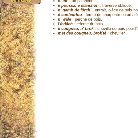
n' lat'
: un palançon.
é poussâ, é stanchon
: traverse oblique.
n' gamb de fôrch'
: entrait, pièce de bois ho
é conteurlou
: ferme de charpente ou arbalét
n' wâle
: perche de bois.
l'fedâch
: refente du bois.
é cougneu, n' brok
: cheville de bois pour 
met des cougneu, brok'tè
: cheviller.