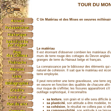
TOUR DU MON
C Un Matériau et des Mises en oeuvres millénai
Le matériau
Il est étonnant d'observer combien les matériaux d'
murs de terre rouge des cottages du Devon anglais
granges de terre du Hainaut belge et français.
La connaissance par le bâtisseur des éléments qui co
naturel de cohésion. Il sait que le matériau est éco
terre employée.
Il peut rencontrer une terre graveleuse, une terre or
en oeuvre en fonction des qualités de chacune afin 
mur risque de s'effriter, les fissures apparaîtront s
outillage sophistiqué, il reconnaîtra
sa texture
, son grain et si elle sera difficile à
sa plasticité
, son attitude a être modelée, tr
sa cohésion
, le résultat ne collera pas si e
sa compressibilité
, son aptitude à se laiss